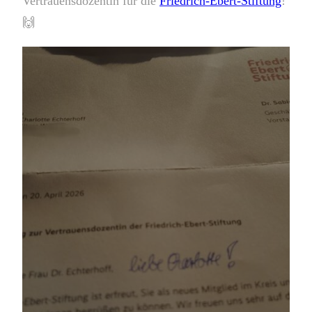
Vertrauensdozentin für die
Friedrich-Ebert-Stiftung
!
🙌