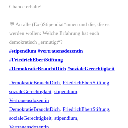
Chance erhalte!
💬 An alle (Ex-)Stipendiat*innen und die, die es
werden wollen: Welche Erfahrung hat euch
demokratisch „ermutigt“?
#stipendium
#vertrauensdozentin
#FriedrichEbertStiftung
#DemokratieBrauchtDich
#sozialeGerechtigkeit
DemokratieBrauchtDich
, 
FriedrichEbertStiftung
, 
sozialeGerechtigkeit
, 
stipendium
, 
Vertrauensdozentin
DemokratieBrauchtDich
, 
FriedrichEbertStiftung
, 
sozialeGerechtigkeit
, 
stipendium
, 
Vertrauensdozentin