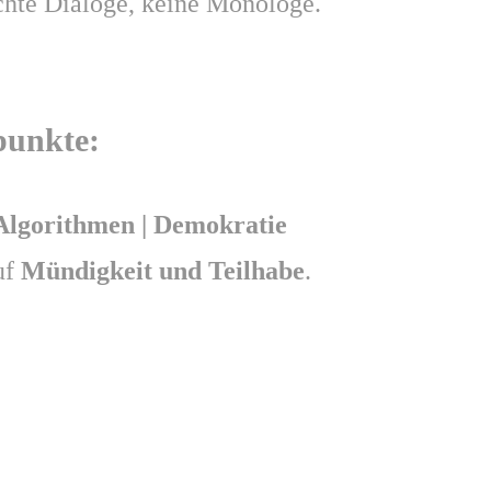
chte Dialoge, keine Monologe.
punkte:
 Algorithmen | Demokratie
uf
Mündigkeit und Teilhabe
.