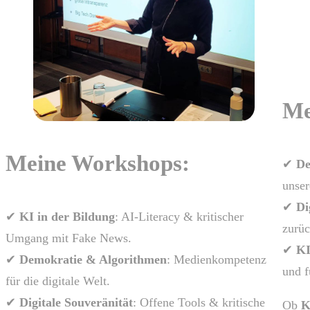
Me
Meine Workshops:
✔
De
unse
✔
Di
✔
KI in der Bildung
: AI-Literacy & kritischer
zurü
Umgang mit Fake News.
✔
KI
✔
Demokratie & Algorithmen
: Medienkompetenz
und f
für die digitale Welt.
✔
Digitale Souveränität
: Offene Tools & kritische
Ob
K