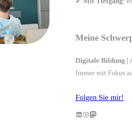
✔
Mit Tiefgang
: e
Meine Schwer
Digitale Bildung |
Immer mit Fokus a
Folgen Sie mir!
LinkedIn
Instagram
Mastodon