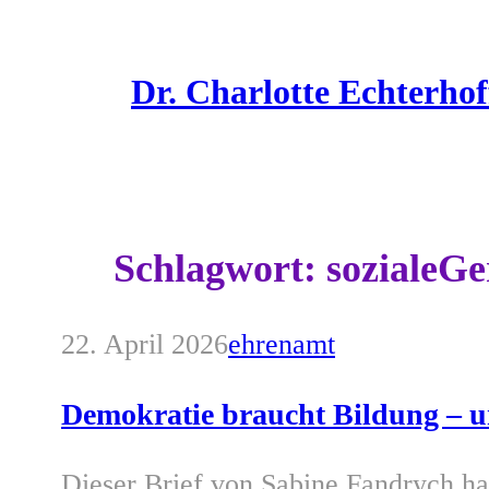
Zum
Inhalt
Dr. Charlotte Echterhof
springen
Schlagwort:
sozialeGe
22. April 2026
ehrenamt
Demokratie braucht Bildung – un
Dieser Brief von Sabine Fandrych ha