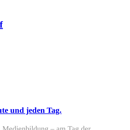
f
te und jeden Tag.
 Medienbildung – am Tag der