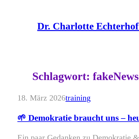
Zum
Inhalt
Dr. Charlotte Echterhof
springen
Schlagwort:
fakeNews
18. März 2026
training
🌱 Demokratie braucht uns – heu
Ein paar Gedanken zu Demokratie &